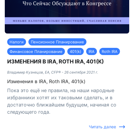
Налоги
Пенсионное Планирование
Финансовое Планирование
401(k)
IRA
Roth IRA
ИЗМЕНЕНИЯ В IRA, ROTH IRA, 401(K)
Владимир Кузнецов, EA, CFP®
-
26 сентября 2021 г.
Изменения в IRA, Roth IRA, 401(k)
Пока это ещё не правила, на наши народные
избранники хотят их таковыми сделать, и в
достаточно ближайшем будущем, начиная со
следующего года.
Читать далее