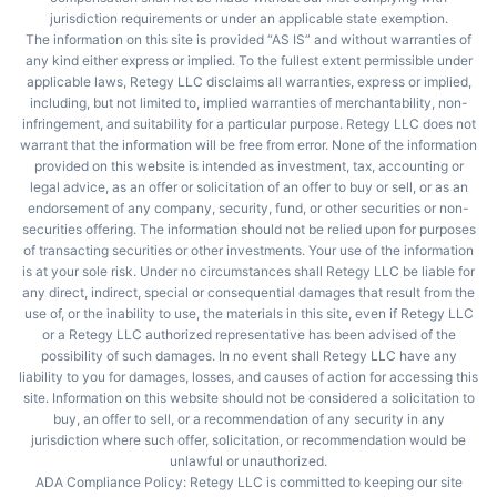
jurisdiction requirements or under an applicable state exemption.
The information on this site is provided “AS IS” and without warranties of
any kind either express or implied. To the fullest extent permissible under
applicable laws, Retegy LLC disclaims all warranties, express or implied,
including, but not limited to, implied warranties of merchantability, non-
infringement, and suitability for a particular purpose. Retegy LLC does not
warrant that the information will be free from error. None of the information
provided on this website is intended as investment, tax, accounting or
legal advice, as an offer or solicitation of an offer to buy or sell, or as an
endorsement of any company, security, fund, or other securities or non-
securities offering. The information should not be relied upon for purposes
of transacting securities or other investments. Your use of the information
is at your sole risk. Under no circumstances shall Retegy LLC be liable for
any direct, indirect, special or consequential damages that result from the
use of, or the inability to use, the materials in this site, even if Retegy LLC
or a Retegy LLC authorized representative has been advised of the
possibility of such damages. In no event shall Retegy LLC have any
liability to you for damages, losses, and causes of action for accessing this
site. Information on this website should not be considered a solicitation to
buy, an offer to sell, or a recommendation of any security in any
jurisdiction where such offer, solicitation, or recommendation would be
unlawful or unauthorized.
ADA Compliance Policy: Retegy LLC is committed to keeping our site