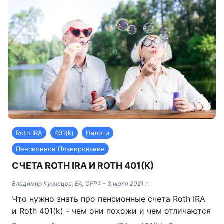
Roth IRA
401(k)
Налоги
Пенсионное Планирование
СЧЕТА ROTH IRA И ROTH 401(K)
Владимир Кузнецов, EA, CFP®
-
3 июля 2021 г.
Что нужно знать про пенсионные счета Roth IRA
и Roth 401(k) - чем они похожи и чем отличаются