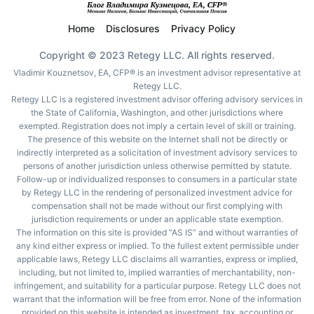
Home
Disclosures
Privacy Policy
Copyright © 2023 Retegy LLC. All rights reserved.
Vladimir Kouznetsov, EA, CFP® is an investment advisor representative at
Retegy LLC.
Retegy LLC is a registered investment advisor offering advisory services in
the State of California, Washington, and other jurisdictions where
exempted. Registration does not imply a certain level of skill or training.
The presence of this website on the Internet shall not be directly or
indirectly interpreted as a solicitation of investment advisory services to
persons of another jurisdiction unless otherwise permitted by statute.
Follow-up or individualized responses to consumers in a particular state
by Retegy LLC in the rendering of personalized investment advice for
compensation shall not be made without our first complying with
jurisdiction requirements or under an applicable state exemption.
The information on this site is provided “AS IS” and without warranties of
any kind either express or implied. To the fullest extent permissible under
applicable laws, Retegy LLC disclaims all warranties, express or implied,
including, but not limited to, implied warranties of merchantability, non-
infringement, and suitability for a particular purpose. Retegy LLC does not
warrant that the information will be free from error. None of the information
provided on this website is intended as investment, tax, accounting or