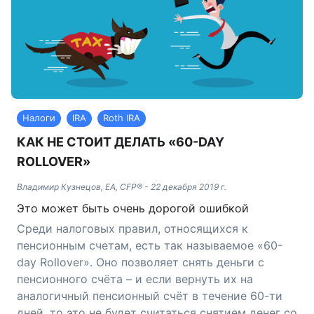
Налоги
IRA
Roth IRA
КАК НЕ СТОИТ ДЕЛАТЬ «60-DAY
ROLLOVER»
Владимир Кузнецов, EA, CFP®
-
22 декабря 2019 г.
Это может быть очень дорогой ошибкой
Среди налоговых правил, относящихся к
пенсионным счетам, есть так называемое «60-
day Rollover». Оно позволяет снять деньги с
пенсионного счёта – и если вернуть их на
аналогичный пенсионный счёт в течение 60-ти
дней, то это не будет считаться снятием денег со