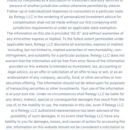
indirectly interpreted as a solicitation of investment advisory services to
persons of another jurisdiction unless otherwise permitted by statute.
Follow-up or individualized responses to consumers in a particular state
by Retegy LLC in the rendering of personalized investment advice for
compensation shall not be made without our first complying with
jurisdiction requirements or under an applicable state exemption.
The information on this site is provided “AS IS” and without warranties of
any kind either express or implied. To the fullest extent permissible under
applicable laws, Retegy LLC disclaims all warranties, express or implied,
including, but not limited to, implied warranties of merchantability, non-
infringement, and suitability for a particular purpose. Retegy LLC does not
warrant that the information will be free from error. None of the information
provided on this website is intended as investment, tax, accounting or
legal advice, as an offer or solicitation of an offer to buy or sell, or as an
endorsement of any company, security, fund, or other securities or non-
securities offering. The information should not be relied upon for purposes
of transacting securities or other investments. Your use of the information
is at your sole risk. Under no circumstances shall Retegy LLC be liable for
any direct, indirect, special or consequential damages that result from the
use of, or the inability to use, the materials in this site, even if Retegy LLC
or a Retegy LLC authorized representative has been advised of the
possibility of such damages. In no event shall Retegy LLC have any
liability to you for damages, losses, and causes of action for accessing this
site. Information on this website should not be considered a solicitation to