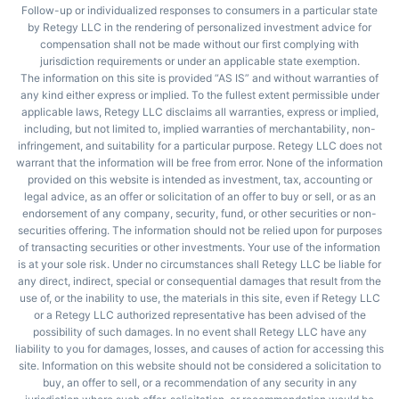
Follow-up or individualized responses to consumers in a particular state
by Retegy LLC in the rendering of personalized investment advice for
compensation shall not be made without our first complying with
jurisdiction requirements or under an applicable state exemption.
The information on this site is provided “AS IS” and without warranties of
any kind either express or implied. To the fullest extent permissible under
applicable laws, Retegy LLC disclaims all warranties, express or implied,
including, but not limited to, implied warranties of merchantability, non-
infringement, and suitability for a particular purpose. Retegy LLC does not
warrant that the information will be free from error. None of the information
provided on this website is intended as investment, tax, accounting or
legal advice, as an offer or solicitation of an offer to buy or sell, or as an
endorsement of any company, security, fund, or other securities or non-
securities offering. The information should not be relied upon for purposes
of transacting securities or other investments. Your use of the information
is at your sole risk. Under no circumstances shall Retegy LLC be liable for
any direct, indirect, special or consequential damages that result from the
use of, or the inability to use, the materials in this site, even if Retegy LLC
or a Retegy LLC authorized representative has been advised of the
possibility of such damages. In no event shall Retegy LLC have any
liability to you for damages, losses, and causes of action for accessing this
site. Information on this website should not be considered a solicitation to
buy, an offer to sell, or a recommendation of any security in any