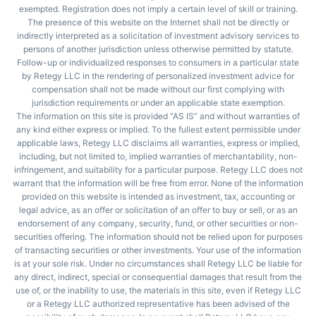
exempted. Registration does not imply a certain level of skill or training.
The presence of this website on the Internet shall not be directly or
indirectly interpreted as a solicitation of investment advisory services to
persons of another jurisdiction unless otherwise permitted by statute.
Follow-up or individualized responses to consumers in a particular state
by Retegy LLC in the rendering of personalized investment advice for
compensation shall not be made without our first complying with
jurisdiction requirements or under an applicable state exemption.
The information on this site is provided “AS IS” and without warranties of
any kind either express or implied. To the fullest extent permissible under
applicable laws, Retegy LLC disclaims all warranties, express or implied,
including, but not limited to, implied warranties of merchantability, non-
infringement, and suitability for a particular purpose. Retegy LLC does not
warrant that the information will be free from error. None of the information
provided on this website is intended as investment, tax, accounting or
legal advice, as an offer or solicitation of an offer to buy or sell, or as an
endorsement of any company, security, fund, or other securities or non-
securities offering. The information should not be relied upon for purposes
of transacting securities or other investments. Your use of the information
is at your sole risk. Under no circumstances shall Retegy LLC be liable for
any direct, indirect, special or consequential damages that result from the
use of, or the inability to use, the materials in this site, even if Retegy LLC
or a Retegy LLC authorized representative has been advised of the