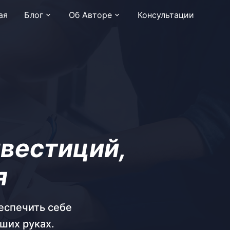
ая
Блог
Об Авторе
Консультации
вестиций,
я
беспечить себе
ших руках.