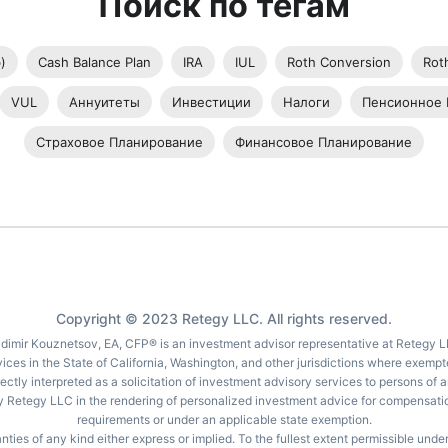
Поиск по тегам
)
Cash Balance Plan
IRA
IUL
Roth Conversion
Rot
VUL
Аннуитеты
Инвестиции
Налоги
Пенсионное 
Страховое Планирование
Финансовое Планирование
Copyright © 2023 Retegy LLC. All rights reserved.
adimir Kouznetsov, EA, CFP® is an investment advisor representative at Retegy L
ces in the State of California, Washington, and other jurisdictions where exempted.
irectly interpreted as a solicitation of investment advisory services to persons of
by Retegy LLC in the rendering of personalized investment advice for compensation
requirements or under an applicable state exemption.
nties of any kind either express or implied. To the fullest extent permissible und