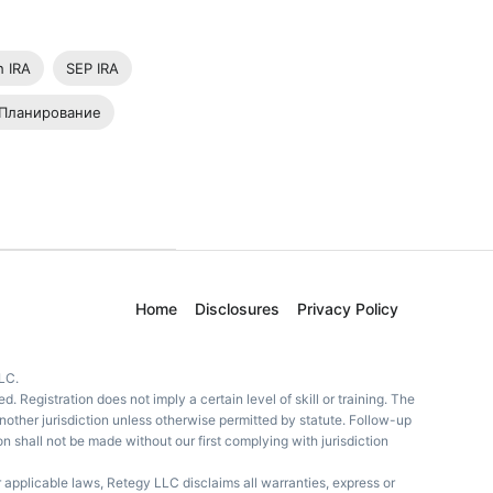
h IRA
SEP IRA
Планирование
Home
Disclosures
Privacy Policy
LC.
 Registration does not imply a certain level of skill or training. The
 another jurisdiction unless otherwise permitted by statute. Follow-up
 shall not be made without our first complying with jurisdiction
er applicable laws, Retegy LLC disclaims all warranties, express or